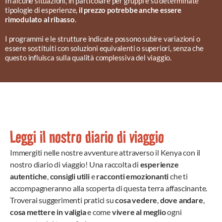
In alcune situazioni, in particolare per gruppi e su determinate
tipologie di esperienze,
il prezzo potrebbe anche essere
rimodulato al ribasso
.
I programmi e le strutture indicate possono subire variazioni o
essere sostituiti con soluzioni equivalenti o superiori, senza che
questo influisca sulla qualità complessiva del viaggio.
Leggi il nostro diario di viaggio
Immergiti nelle nostre avventure attraverso il Kenya con il
nostro diario di viaggio! Una raccolta di
esperienze
autentiche
,
consigli utili
e
racconti emozionanti
che ti
accompagneranno alla scoperta di questa terra affascinante.
Troverai suggerimenti pratici su
cosa vedere
,
dove andare
,
cosa mettere in valigia
e come
vivere al meglio
ogni