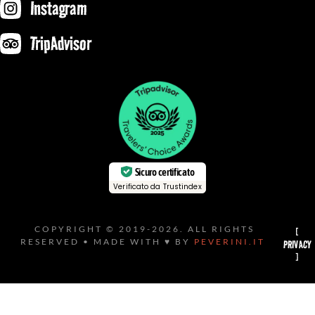
Instagram
TripAdvisor
Sicuro certificato
Verificato da Trustindex
COPYRIGHT © 2019-2026. ALL RIGHTS
[
RESERVED • MADE WITH ♥ BY
PEVERINI.IT
PRIVACY
]