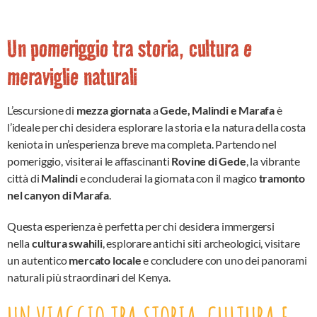
Un pomeriggio tra storia, cultura e
meraviglie naturali
L’escursione di
mezza giornata
a
Gede, Malindi e Marafa
è
l’ideale per chi desidera esplorare la storia e la natura della costa
keniota in un’esperienza breve ma completa. Partendo nel
pomeriggio, visiterai le affascinanti
Rovine di Gede
, la vibrante
città di
Malindi
e concluderai la giornata con il magico
tramonto
nel canyon di Marafa
.
Questa esperienza è perfetta per chi desidera immergersi
nella
cultura swahili
, esplorare antichi siti archeologici, visitare
un autentico
mercato locale
e concludere con uno dei panorami
naturali più straordinari del Kenya.