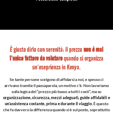
È giusto dirlo con serenità: il prezzo
non è mai
l’unico fattore da valutare
quando si organizza
un’eseprienza in Kenya.
Se tante persone scelgono di affidarsi a noi, e spesso ci
arrivano tramite il passaparola, un motivo c’è. Non lavoriamo
sulla logica del “prezzo più basso a tutti i costi”, ma su
organizzazione, sicurezza, mezzi adeguati, guide affidabili e
un’assistenza costante, prima e durante il viaggio
. È questo
che fa davvero la differenza quando si è sul posto, soprattutto