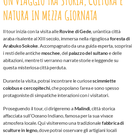
UN VIAGGIO TRA STORIA, CULTURA E
NATURA IN MEZZA GIORNATA
Il tour inizia con la visita alle
Rovine di Gede
, un’antica città
araba risalente al XIII secolo, immersa nella rigogliosa
foresta di
Arabuko Sokoke
. Accompagnato da una guida esperta, scoprirai
i resti delle antiche
moschee
, del
palazzo del sultano
e delle
abitazioni, mentre ti verranno narrate storie e leggende su
questa misteriosa città perduta.
Durante la visita, potrai incontrare le curiose
scimmiette
colobus e cercopitechi
, che popolano l’area e sono spesso
protagoniste di simpatiche interazioni con i visitatori.
Proseguendo il tour, ci dirigeremo a
Malindi
, città storica
affacciata sull’Oceano Indiano, famosa per la sua vivace
atmosfera locale. Qui visiteremo una tradizionale
fabbrica di
sculture in legno
, dove potrai osservare gli artigiani locali