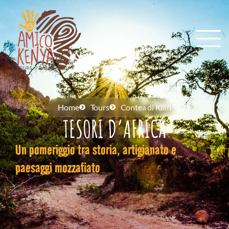
Home
Tours
Contea di Kilifi
TESORI D’AFRICA
Un pomeriggio tra storia, artigianato e
paesaggi mozzafiato