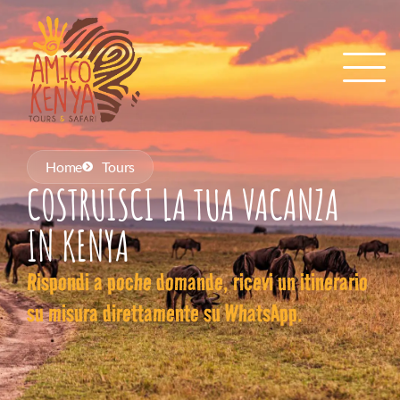
Home
Tours
COSTRUISCI LA TUA VACANZA
IN KENYA
Rispondi a poche domande, ricevi un itinerario
su misura direttamente su WhatsApp.