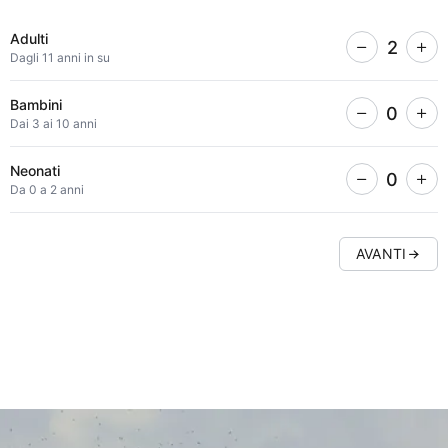
Kenya:
procedura
Adulti
2
Dagli 11 anni in su
guidata
Bambini
0
per
Dai 3 ai 10 anni
costruire
Neonati
0
Da 0 a 2 anni
un
itinerario
AVANTI
personalizzato
con
preventivo
automatico