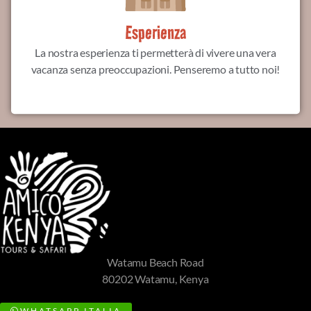
Esperienza
La nostra esperienza ti permetterà di vivere una vera
vacanza senza preoccupazioni. Penseremo a tutto noi!
Watamu Beach Road
80202 Watamu, Kenya
WHATSAPP ITALIA