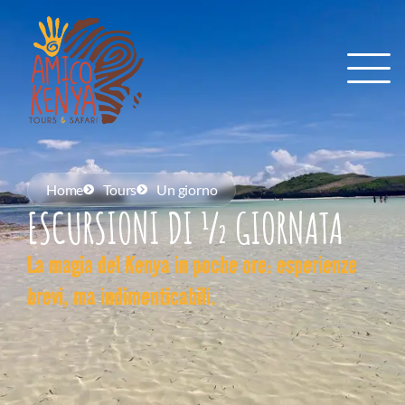
Home
Tours
Un giorno
ESCURSIONI DI ½ GIORNATA
La magia del Kenya in poche ore: esperienze
brevi, ma indimenticabili.