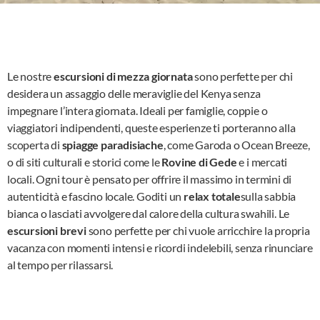
Le nostre
escursioni di mezza giornata
sono perfette per chi
desidera un assaggio delle meraviglie del Kenya senza
impegnare l’intera giornata. Ideali per famiglie, coppie o
viaggiatori indipendenti, queste esperienze ti porteranno alla
scoperta di
spiagge paradisiache
, come Garoda o Ocean Breeze,
o di siti culturali e storici come le
Rovine di Gede
e i mercati
locali. Ogni tour è pensato per offrire il massimo in termini di
autenticità e fascino locale. Goditi un
relax totale
sulla sabbia
bianca o lasciati avvolgere dal calore della cultura swahili. Le
escursioni brevi
sono perfette per chi vuole arricchire la propria
vacanza con momenti intensi e ricordi indelebili, senza rinunciare
al tempo per rilassarsi.