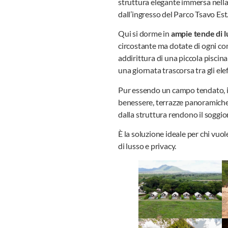
struttura elegante immersa nella 
dall’ingresso del Parco Tsavo Est
Qui si dorme in
ampie tende di l
circostante ma dotate di ogni 
addirittura di una piccola pisci
una giornata trascorsa tra gli ele
Pur essendo un campo tendato, il l
benessere, terrazze panoramiche 
dalla struttura rendono il soggi
È la soluzione ideale per chi vuol
di lusso e privacy.