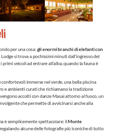
li
mondo per una cosa:
gli enormi branchi di elefanti con
A Lodge si trova a pochissimi minuti dall’ingresso del
 primi veicoli ad entrare all’alba, quando la fauna è
 confortevoli immerse nel verde, una bella piscina
altro e ambienti curati che richiamano la tradizione
ti vengono accolti con danze Masai attorno al fuoco, un
olgente che permette di avvicinarsi anche alla
ma è semplicemente spettacolare: il
Monte
regalando alcune delle fotografie più iconiche di tutto