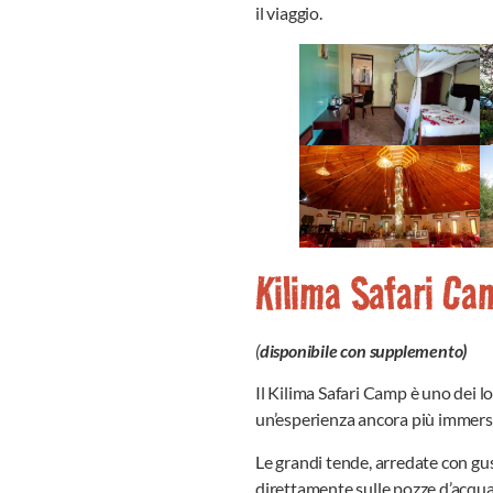
il viaggio.
Kilima Safari Ca
(
disponibile con supplemento)
Il Kilima Safari Camp è uno dei l
un’esperienza ancora più immersi
Le grandi tende, arredate con gus
direttamente sulle pozze d’acqua