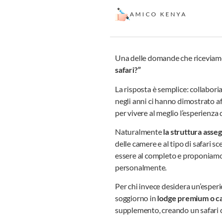
AMICO KENYA
Una delle domande che riceviam
safari?”
La risposta è semplice: collabor
negli anni ci hanno dimostrato aff
per vivere al meglio l’esperienza d
Naturalmente
la struttura asse
delle camere e al tipo di safari s
essere al completo e proponiamo
personalmente.
Per chi invece desidera un’esperi
soggiorno in
lodge premium o ca
supplemento, creando un safari