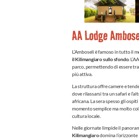
AA Lodge Ambose
L’Amboseli è famoso in tutto il 
il Kilimangiaro sullo sfondo
. L’A
parco, permettendo di essere tra i
più attiva.
La struttura offre camere e tende
dove rilassarsi tra un safari e l’
africana. La sera spesso gli ospi
momento semplice ma molto coinv
cultura locale.
Nelle giornate limpide il panora
Kilimangiaro
domina l’orizzonte 