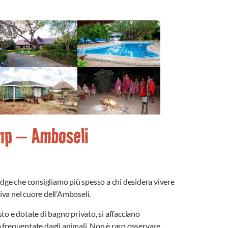
mp – Amboseli
odge che consigliamo più spesso a chi desidera vivere
va nel cuore dell’Amboseli.
to e dotate di bagno privato, si affacciano
 frequentate dagli animali. Non è raro osservare