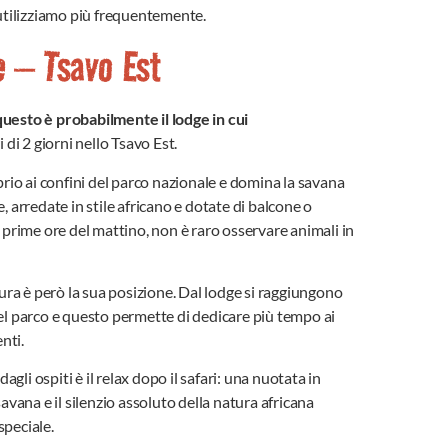
 utilizziamo più frequentemente.
e – Tsavo Est
questo è probabilmente il lodge in cui
i di 2 giorni nello Tsavo Est.
oprio ai confini del parco nazionale e domina la savana
, arredate in stile africano e dotate di balcone o
e prime ore del mattino, non è raro osservare animali in
tura è però la sua posizione. Dal lodge si raggiungono
del parco e questo permette di dedicare più tempo ai
nti.
li ospiti è il relax dopo il safari: una nuotata in
savana e il silenzio assoluto della natura africana
speciale.