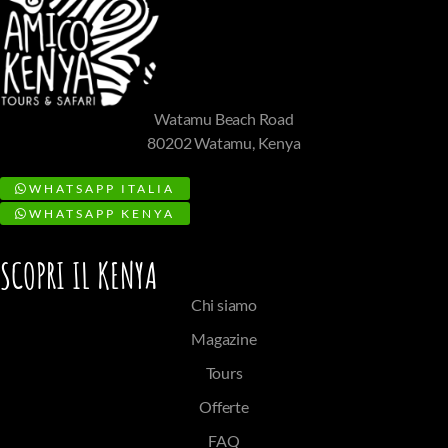
Watamu Beach Road
80202 Watamu, Kenya
WHATSAPP ITALIA
WHATSAPP KENYA
SCOPRI IL KENYA
Chi siamo
Magazine
Tours
Offerte
FAQ