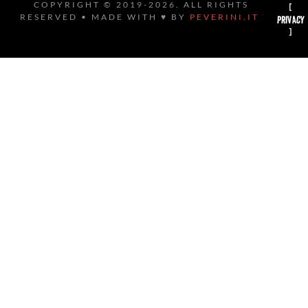
COPYRIGHT © 2019-2026. ALL RIGHTS
[
RESERVED • MADE WITH ♥ BY
PEVERINI.IT
PRIVACY
]