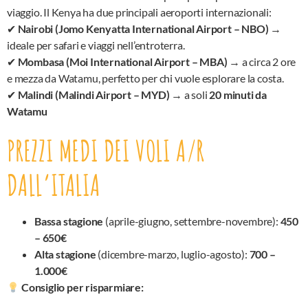
viaggio. Il Kenya ha due principali aeroporti internazionali:
✔
Nairobi (Jomo Kenyatta International Airport – NBO)
→
ideale per safari e viaggi nell’entroterra.
✔
Mombasa (Moi International Airport – MBA)
→ a circa 2 ore
e mezza da Watamu, perfetto per chi vuole esplorare la costa.
✔
Malindi (Malindi Airport – MYD)
→ a soli
20 minuti da
Watamu
PREZZI MEDI DEI VOLI A/R
DALL’ITALIA
Bassa stagione
(aprile-giugno, settembre-novembre):
450
– 650€
Alta stagione
(dicembre-marzo, luglio-agosto):
700 –
1.000€
Consiglio per risparmiare: