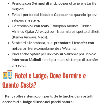
Prenota con
3-6 mesi di anticipo
per ottenere le tariffe
migliori.
Evita il
periodo di Natale e Capodanno
, quando i prezzi
salgono alle stelle.
Controlla
voli con scalo
(Ethiopian Airlines, Turkish
Airlines, Qatar Airways) per risparmiare rispetto ai diretti
(Kenya Airways, Neos).
Se atterri a Mombasa, puoi
prenotare il transfer con
noi
per arrivare comodamente a Watamu.
Puoi anche optare per un
volo su Nairobi
e poi
un volo
interno su Malindi
per risparmiare sia tempo di transfer
che soldi.
Hotel e Lodge: Dove Dormire e
Quanto Costa?
Il Kenya offre sistemazioni per
tutte le tasche
, dagli
ostelli
economici
ai
lodge di lusso nei parchi naturali
.