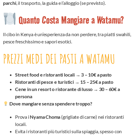
parchi
, il trasporto, la guida e l’alloggio (se previsto).
Quanto Costa Mangiare a Watamu?
Il cibo in Kenya è un’esperienza da non perdere, tra piatti swahili,
pesce freschissimo e sapori esotici.
PREZZI MEDI DEI PASTI A WATAMU
Street food e ristoranti locali
→
3 – 10€ a pasto
Ristoranti di pesce e turistici
→
15 – 25€ a pasto
Cene in un resort o ristorante di lusso
→
30 – 60€ a
persona
Dove mangiare senza spendere troppo?
Prova i
Nyama Choma
(grigliate di carne) nei ristoranti
locali.
Evita i ristoranti più turistici sulla spiaggia, spesso con