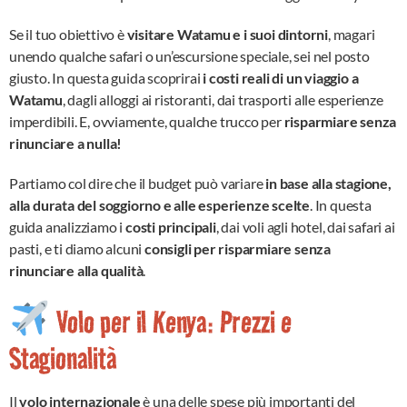
Se il tuo obiettivo è
visitare Watamu e i suoi dintorni
, magari
unendo qualche safari o un’escursione speciale, sei nel posto
giusto. In questa guida scoprirai
i costi reali di un viaggio a
Watamu
, dagli alloggi ai ristoranti, dai trasporti alle esperienze
imperdibili. E, ovviamente, qualche trucco per
risparmiare senza
rinunciare a nulla!
Partiamo col dire che il budget può variare
in base alla stagione,
alla durata del soggiorno e alle esperienze scelte
. In questa
guida analizziamo i
costi principali
, dai voli agli hotel, dai safari ai
pasti, e ti diamo alcuni
consigli per risparmiare senza
rinunciare alla qualità
.
Volo per il Kenya: Prezzi e
Stagionalità
Il
volo internazionale
è una delle spese più importanti del