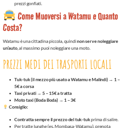
prezzi gonfiati.
Come Muoversi a Watamu e Quanto
Costa?
Watamu è una cittadina piccola, quindi
non serve noleggiare
un’auto
, al massimo puoi noleggiare una moto.
PREZZI MEDI DEI TRASPORTI LOCALI
Tuk-tuk (il mezzo più usato a Watamu e Malindi)
→
1 –
5€ a corsa
Taxi privati
→
5 – 15€ a tratta
Moto taxi (Boda Boda)
→
1 – 3€
Consiglio:
Contratta sempre il prezzo del tuk-tuk
prima di salire.
Per tratte lunghe (es. Mombasa-Watamu), prenota