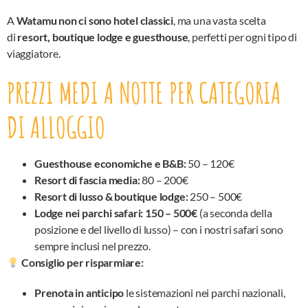
A
Watamu non ci sono hotel classici
, ma una vasta scelta
di
resort, boutique lodge e guesthouse
, perfetti per ogni tipo di
viaggiatore.
PREZZI MEDI A NOTTE PER CATEGORIA
DI ALLOGGIO
Guesthouse economiche e B&B:
50 – 120€
Resort di fascia media:
80 – 200€
Resort di lusso & boutique lodge:
250 – 500€
Lodge nei parchi safari:
150 – 500€
(a seconda della
posizione e del livello di lusso) – con i nostri safari sono
sempre inclusi nel prezzo.
Consiglio per risparmiare:
Prenota in anticipo
le sistemazioni nei parchi nazionali,