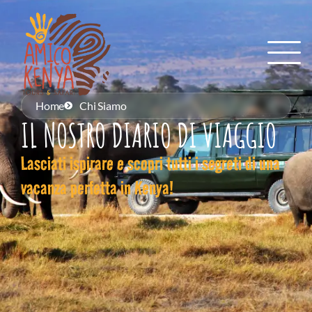
Home
Chi Siamo
IL NOSTRO DIARIO DI VIAGGIO
Lasciati ispirare e scopri tutti i segreti di una
vacanza perfetta in Kenya!