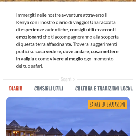
Immergiti nelle nostre avventure attraverso il
Kenya con il nostro diario di viaggio! Una raccolta
di
esperienze autentiche
,
consigli utili
e
racconti
emozionanti
che ti accompagneranno alla scoperta
di questa terra affascinante. Troverai suggerimenti
pratici su
cosa vedere
,
dove andare
,
cosa mettere
in valigia
e come
vivere al meglio
ogni momento
del tuo safari.
Scorri >
DIARIO
CONSIGLI UTILI
CULTURA E TRADIZIONI LOCALI
SAFARI ED ESCURSIONI