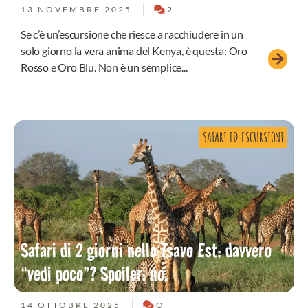
13 NOVEMBRE 2025
2
Se c’è un’escursione che riesce a racchiudere in un
solo giorno la vera anima del Kenya, è questa: Oro
Rosso e Oro Blu. Non è un semplice...
SAFARI ED ESCURSIONI
Safari di 2 giorni nello Tsavo Est: davvero
“vedi poco”? Spoiler: no.
14 OTTOBRE 2025
O