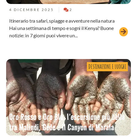
4 DICEMBRE 2025
2
Itinerario tra safari, spiagge e avventure nella natura
Hai una settimana di tempo e sogni il Kenya? Buone
notizie: in 7 giorni puoi vivere un...
DESTINAZIONI E LUOGHI
Oro Rosso e Oro Blu: l’escursione più bella
tra Malindi, Gede e il Canyon di Marafa