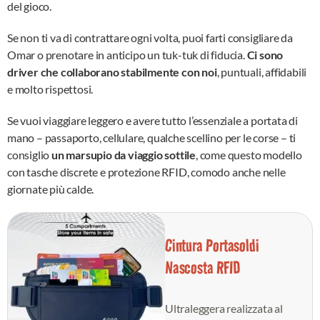
del gioco.
Se non ti va di contrattare ogni volta, puoi farti consigliare da
Omar o prenotare in anticipo un tuk-tuk di fiducia.
Ci sono
driver che collaborano stabilmente con noi
, puntuali, affidabili
e molto rispettosi.
Se vuoi viaggiare leggero e avere tutto l’essenziale a portata di
mano – passaporto, cellulare, qualche scellino per le corse – ti
consiglio
un marsupio da viaggio sottile
, come questo modello
con tasche discrete e protezione RFID, comodo anche nelle
giornate più calde.
Cintura Portasoldi
Nascosta RFID
Ultraleggera realizzata al