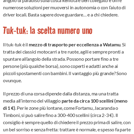
angolo di paradiso sulla costa keniota è ben collegato e offre
numerose soluzioni per muoversi in autonomia o con l’aiuto di
driver locali. Basta sapere dove guardare… e a chi chiedere.
Tuk-tuk: la scelta numero uno
Il tuk-tuk è il
mezzo di trasporto per eccellenza a Watamu
. Si
tratta dei classici motocarri a tre ruote, agili e sempre pronti a
spuntare all’angolo della strada. Possono portare fino a tre
persone (più qualche borsa), sono coperti e adatti anche ai
piccoli spostamenti con bambini. Il vantaggio più grande? Sono
ovunque.
Il prezzo di una corsa dipende dalla distanza, ma una tratta
media all’interno del villaggio
parte da circa 100 scellini (meno
di 1 €)
. Per le zone più lontane, come Fortamu, Jacaranda o
Timboni, si può salire fino a 300-400 scellini (circa 2-3 €). Il
consiglio è sempre quello di chiedere il prezzo prima di salire, con
un bel sorriso e senza fretta: trattare è normale, e spesso fa parte