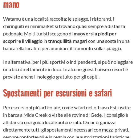
mano
Watamu è una località raccolta: le spiagge, i ristoranti, i
chiringuiti e i minimarket si trovano quasi sempre a distanza
pedonale. Molti turisti scelgono di
muoversi a piedi per
scoprire il villaggio in tranquillità
, magari con una sosta in una
bancarella locale o per ammirare il tramonto sulla spiaggia.
In alternativa, per i più sportivi o indipendenti, si può noleggiare
una bici direttamente in loco. In alcune guest house o resort è
previsto anche il noleggio gratuito per gli ospiti.
Spostamenti per escursioni e safari
Per escursioni più articolate, come safari nello Tsavo Est, uscite
in barca a Mida Creek o visite alle rovine di Gede, il consiglio è
affidarsi a una guida locale autorizzata. Omar organizza
direttamente tutti gli spostamenti necessari con mezzi privati,
sempre confortevoli e in regola con le autorizzazioni turistiche.